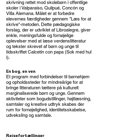
skrivning rettet mod skolebørn i offentlige
skoler i Valparaíso, Quilpué, Concón og
Villa Alemana. Målet er at forbedre
elevernes færdigheder gennem "Læs for at
skrive"-metoden. Dette pædagogiske
forslag, der er udviklet af Libroalegre, giver
enkle, meningsfulde og fornøjelige
oplevelser med at læse verdenslitteratur
og tekster skrevet af børn og unge til
tidsskriftet Calcetín con papa (Sok med hul
i).
En bog, en ven
Et program med forbindelser til børnehjem
og opholdssteder for mindreårige for at
bringe litteraturen tættere på kulturelt
marginaliserede børn og unge. Gennem
aktiviteter som bogudstillinger, højtlæsning,
samtaler og kreative udtryk skabes der
rum for fornøjelighed, identitetsskabelse,
udveksling og samtale.
Rejsefortællinger