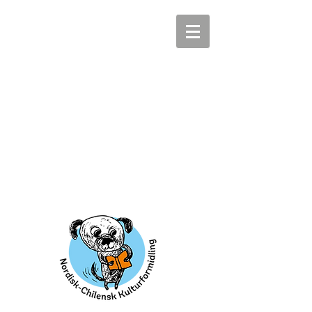
libroalegredanmark@libroalegre.com