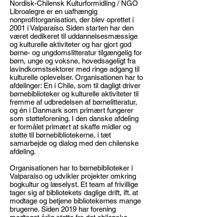
Nordisk-Chilensk Kulturformidling / NGO
Libroalegre er en uafhængig
nonprofitorganisation, der blev oprettet i
2001 i Valparaíso. Siden starten har den
været dedikeret til uddannelsesmæssige
og kulturelle aktiviteter og har gjort god
børne- og ungdomslitteratur tilgængelig for
børn, unge og voksne, hovedsageligt fra
lavindkomstsektorer med ringe adgang til
kulturelle oplevelser. Organisationen har to
afdelinger: En i Chile, som til dagligt driver
børnebiblioteker og kulturelle aktiviteter til
fremme af udbredelsen af børnelitteratur,
og én i Danmark som primært fungerer
som støtteforening. I den danske afdeling
er formålet primært at skaffe midler og
støtte til børnebibliotekerne, i tæt
samarbejde og dialog med den chilenske
afdeling.
Organisationen har to børnebiblioteker i
Valparaíso og udvikler projekter omkring
bogkultur og læselyst. Et team af frivillige
tager sig af bibliotekets daglige drift, ift. at
modtage og betjene bibliotekernes mange
brugerne. Siden 2019 har forening