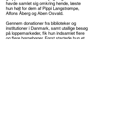
havde samlet sig omkring hende, læste
hun højt for dem af Pippi Langstrømpe,
Alfons Åberg og Aben Osvald.
Gennem donationer fra biblioteker og
institutioner i Danmark, samt utallige besøg
på loppemarkeder, fik hun indsamlet flere
og flere børnebøger. Først startede hun et
lille bibliotek i på et af de stejle bakker i en
primitiv og fugtplaget lille hytte i et af
Valparaísos mest belastede kvarterer. I
dag ligger der et nyt fint containerbibliotek i
samme kvarter og et stort bibliotek i Cerro
Alegre-kvarteret med over 1000
børnebøger.
Arbejdet i Chile
Lokalt administrer foreningen to biblioteker
til fri afbenyttelse i Valparaíso - et i Cerro
Alegre og et andet i Montedónico, en af
byens udsatte områder.
Foreningen har uddannet chilenske
børnehavepædagoger og -assistenter,
lærere fra folkeskoler og gymnasier, samt
universitetsstuderende i praksis inden for