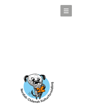
libroalegredanmark@libroalegre.com