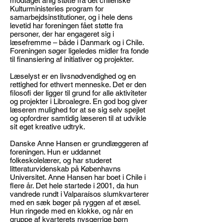
modtaget årlig støtte fra det chilenske
Kulturministeries program for
samarbejdsinstitutioner, og i hele dens
levetid har foreningen fået støtte fra
personer, der har engageret sig i
læsefremme – både i Danmark og i Chile.
Foreningen søger ligeledes midler fra fonde
til finansiering af initiativer og projekter.
Læselyst er en livsnødvendighed og en
rettighed for ethvert menneske. Det er den
filosofi der ligger til grund for alle aktiviteter
og projekter i Libroalegre. En god bog giver
læseren mulighed for at se sig selv spejlet
og opfordrer samtidig læseren til at udvikle
sit eget kreative udtryk.
Danske Anne Hansen er grundlæggeren af
foreningen. Hun er uddannet
folkeskolelærer, og har studeret
litteraturvidenskab på Københavns
Universitet. Anne Hansen har boet i Chile i
flere år. Det hele startede i 2001, da hun
vandrede rundt i Valparaísos slumkvarterer
med en sæk bøger på ryggen af et æsel.
Hun ringede med en klokke, og når en
gruppe af kvarterets nysgerrige børn